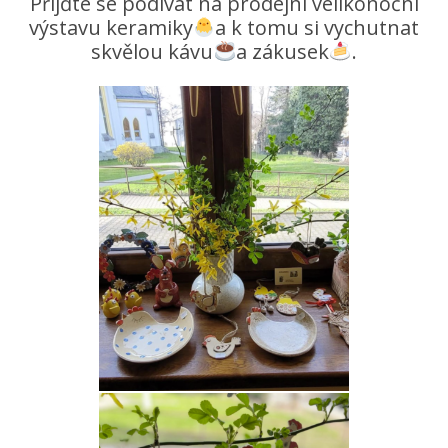
Přijďte se podívat na prodejní velikonoční
výstavu keramiky
a k tomu si vychutnat
skvělou kávu
a zákusek
.