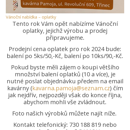
Vánoční nabídka – oplatky
Tento rok Vám opět nabízíme Vánoční
oplatky, jejichž výrobu a prodej
připravujeme.
Prodejní cena oplatek pro rok 2024 bude:
balení po 5ks/50,-Kč, balení po 10ks/90,-Kč.
Pokud byste měli zájem o koupi většího
množství balení oplatků (10 a více), je
nutné poslat objednávku předem na email
kavárny (
kavarna.pamoja@seznam.cz
) čím
jak nejdřív, nejpozději však do konce října,
abychom mohli vše zvládnout.
Foto našich výrobků můžete najít níže.
Kontakt telefonický: 730 188 819 nebo