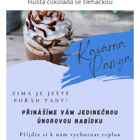
Hustá čokoláda se šlehačkou